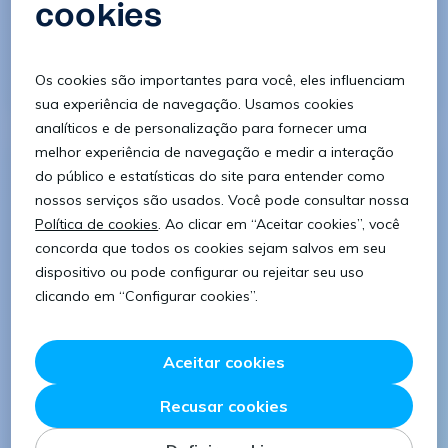
os recursos humanos são muito mais do que simples
recursos. Trabalhamos há mais de 35 anos com o
mesmo objetivo: melhorar a vida das pessoas, criando
Veja a oferta
24/7/2026
um ambiente no qual todas possam brilhar!
RH
Recruitment Technician
Estágio IEFP Recursos Humanos (m/f)
Pinhal Novo
Introdução
Olá! Já nos apresentámos? Somos o
Grupo
Eurofirms
, a empresa de Recursos Humanos em que
os recursos humanos são muito mais do que simples
recursos. Trabalhamos há mais de 30 anos com o
mesmo objetivo: melhorar a vida das pessoas, criando
Veja a oferta
10/7/2026
um ambiente no qual todas possam brilhar!