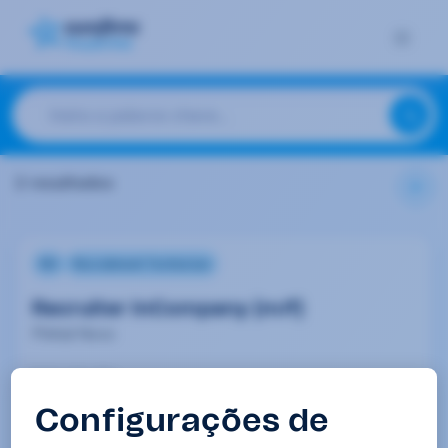
2 resultados
RH
Recruitment Technician
Recruiter InCompany (m/f)
Pinhal Novo
Introdução
Olá! Já nos apresentámos? Somos o
Grupo
Eurofirms
, a empresa de Recursos Humanos em que